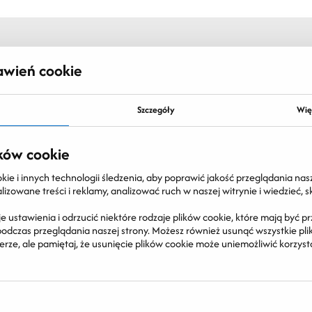
awień cookie
Szczegóły
Wię
ków cookie
e i innych technologii śledzenia, aby poprawić jakość przeglądania nasz
izowane treści i reklamy, analizować ruch w naszej witrynie i wiedzieć, 
e ustawienia i odrzucić niektóre rodzaje plików cookie, które mają być
dczas przeglądania naszej strony. Możesz również usunąć wszystkie pliki
ze, ale pamiętaj, że usunięcie plików cookie może uniemożliwić korzysta