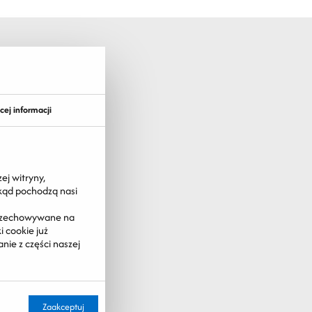
cej informacji
ej witryny,
skąd pochodzą nasi
 przechowywane na
 cookie już
nie z części naszej
Zaakceptuj