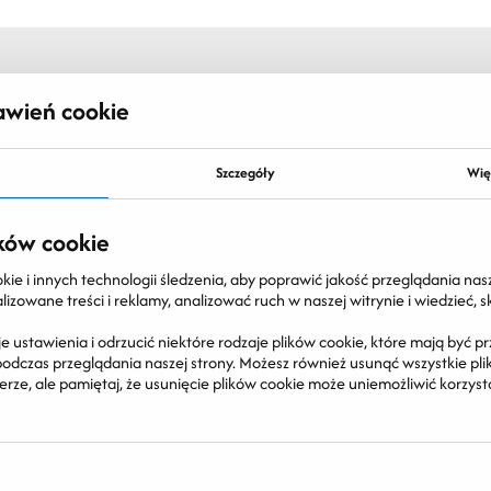
awień cookie
Szczegóły
Wię
ków cookie
e i innych technologii śledzenia, aby poprawić jakość przeglądania nasz
izowane treści i reklamy, analizować ruch w naszej witrynie i wiedzieć, 
e ustawienia i odrzucić niektóre rodzaje plików cookie, które mają być
dczas przeglądania naszej strony. Możesz również usunąć wszystkie pliki
ze, ale pamiętaj, że usunięcie plików cookie może uniemożliwić korzysta